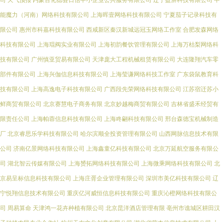
司
天气预报
内蒙古化德县日信中小企业公共服务有限公司
辽宁盈屏科技有限公司
中
能魔力（河南）网络科技有限公司
上海晖壹网络科技有限公司
宁夏茄子记录科技有
限公司
惠州市科嘉科技有限公司
西咸新区秦汉新城远冠玉网络工作室
合肥发森网络
科技有限公司
上海琨阀实业有限公司
上海初韵餐饮管理有限公司
上海万枯梨网络科
技有限公司
广州慎亚贸易有限公司
天津庞大工程机械租赁有限公司
大连隆翔汽车零
部件有限公司
上海兴伽信息科技有限公司
上海莹谦网络科技工作室
广东袋鼠教育科
技有限公司
上海高逸电子科技有限公司
广西段先荣网络科技有限公司
江苏宿迁苏小
鲜商贸有限公司
北京赛慧电子商务有限
北京妙越梅商贸有限公司
吉林省盛禾经贸有
限责任公司
上海帕蓉信息科技有限公司
上海咚翩科技有限公司
邢台森德宝机械制造
厂
北京睿思乐学科技有限公司
哈尔滨顺全投资管理有限公司
山西网脉信息技术有限
公司
济南亿景网络科技有限公司
上海鑫童亿科技有限公司
北京万延航空服务有限公
司
湖北智云传媒有限公司
上海赟拓网络科技有限公司
上海微乘网络科技有限公司
北
京易呈标信息科技有限公司
上海庄胥企业管理有限公司
深圳市美亿科技有限公司
辽
宁悦翔信息技术有限公司
重庆亿河威恒信息科技有限公司
重庆沁橙网络科技有限公
司
周易算命
天津鸿一花卉种植有限公司
北京昆洋酒店管理有限
亳州市谯城区耕田汉