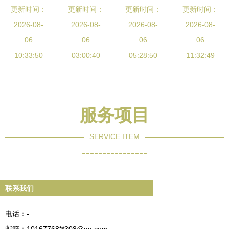
更新时间：
家供应 室
屏幕制造商
更新时间：
更新时间：
P3全彩显
更新时间：
士G65B电
内Φ3.75高
2026-08-
与电子类显
2026-08-
示屏 揭开
2026-08-
竞显示器评
2026-08-
精度LED显
06
示屏的发展
06
户外视听新
06
测 27寸与
06
示屏，品质
10:33:50
03:00:40
趋势
纪元的技术
05:28:50
32寸如何选
11:32:49
与效率的双
密码与商业
择？
重保障
价值
s27bg650/s32
深度解析
服务项目
SERVICE ITEM
----------------
联系我们
电话：-