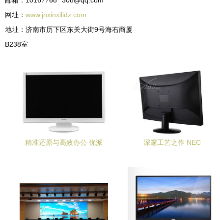
邮箱：10167768**
308@qq.com
网址：
www.jnxinxilidz.com
地址：济南市历下区东关大街9号海右商厦
B238室
精准还原与高效办公 优派
深邃工艺之作 NEC
VA2701p LED显示器深度评
VE2401XS黑色液晶显示器细
测
节鉴赏