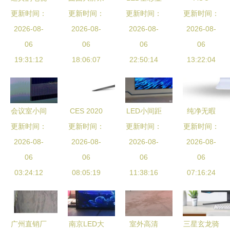
更新时间：
屏幕 现代
更新时间：
袭 三星
示屏可视角
更新时间：
203Vw液晶
更新时间：
时尚LED液
2026-08-
S27E510C
2026-08-
度解析 决
2026-08-
显示器产品
2026-08-
晶显示屏的
06
显示器售价
06
定因素与关
06
测评 90度
06
艺术与科技
19:31:12
1909元演
18:06:07
22:50:14
键参数
旋转屏的革
13:22:04
绎视觉新体
命性设计
验
会议室小间
CES 2020
LED小间距
纯净无暇
更新时间：
距led一体
Mini LED显
更新时间：
更新时间：
显示屏 重
白色电脑显
更新时间：
机显示屏解
2026-08-
示器新品汇
2026-08-
塑视觉体验
2026-08-
示器的美学
2026-08-
决方案
06
总 1000尼
06
的高清利器
06
与实用之道
06
03:24:12
特峰值亮度
08:05:19
11:38:16
07:16:24
引领显示新
纪元
广州直销厂
南京LED大
室外高清
三星玄龙骑